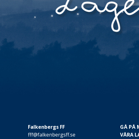
Falkenbergs FF
GÅ PÅ
fff@falkenbergsff.se
VÅRA L