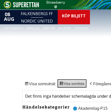
08
FALKENBERGS FF
KÖP BILJETT
AUG
NORDIC UNITED
GÅ PÅ MATCH
VÅRA LAG
VÅRT FFF
NYHETER
KONTAKT
Visa som
lista
Visa som
rutnät
Föregåen
Det finns inga händelser schemalagda under 
Händelsekategorier
Akademilag-P15