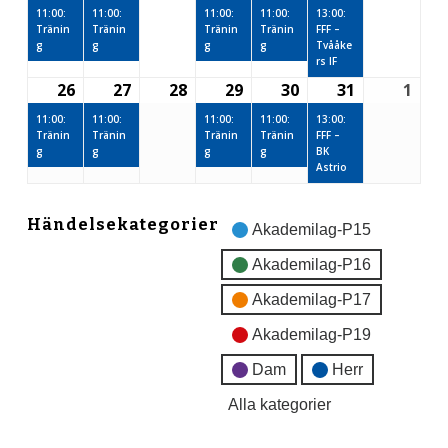
januari,
event)
januari,
event)
januari,
januari,
event)
januari,
event)
januari,
event)
janu
11:00:
11:00:
11:00:
11:00:
13:00:
Tränin
Tränin
Tränin
Tränin
FFF –
2026
2026
2026
2026
2026
2026
2026
g
g
g
g
Tvååke
rs IF
26
27
28
29
30
31
1
26
(1
27
(1
28
29
(1
30
(1
31
(1
1
januari,
event)
januari,
event)
januari,
januari,
event)
januari,
event)
januari,
event)
febr
11:00:
11:00:
11:00:
11:00:
13:00:
Tränin
Tränin
Tränin
Tränin
FFF –
2026
2026
2026
2026
2026
2026
2026
g
g
g
g
BK
Astrio
Händelsekategorier
Akademilag-P15
Akademilag-P16
Akademilag-P17
Akademilag-P19
Dam
Herr
Alla kategorier