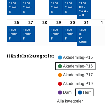
januari,
event)
januari,
event)
januari,
januari,
event)
januari,
event)
januari,
event)
janu
11:00:
11:00:
11:00:
11:00:
13:00:
Tränin
Tränin
Tränin
Tränin
FFF –
2026
2026
2026
2026
2026
2026
2026
g
g
g
g
Tvååke
rs IF
26
27
28
29
30
31
1
26
(1
27
(1
28
29
(1
30
(1
31
(1
1
januari,
event)
januari,
event)
januari,
januari,
event)
januari,
event)
januari,
event)
febr
11:00:
11:00:
11:00:
11:00:
13:00:
Tränin
Tränin
Tränin
Tränin
FFF –
2026
2026
2026
2026
2026
2026
2026
g
g
g
g
BK
Astrio
Händelsekategorier
Akademilag-P15
Akademilag-P16
Akademilag-P17
Akademilag-P19
Dam
Herr
Alla kategorier