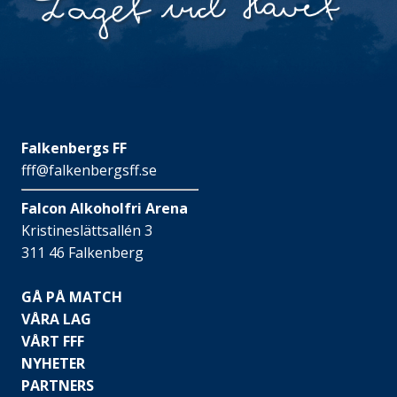
Falkenbergs FF
fff@falkenbergsff.se
Falcon Alkoholfri Arena
Kristineslättsallén 3
311 46 Falkenberg
GÅ PÅ MATCH
VÅRA LAG
VÅRT FFF
NYHETER
PARTNERS