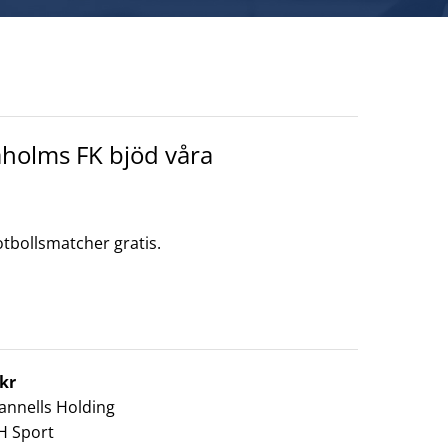
aholms FK bjöd våra
fotbollsmatcher gratis.
 kr
annells Holding
H Sport