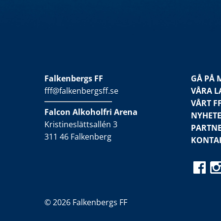
Falkenbergs FF
GÅ PÅ 
fff@falkenbergsff.se
VÅRA L
VÅRT F
Falcon Alkoholfri Arena
NYHET
Kristineslättsallén 3
PARTN
311 46 Falkenberg
KONTA
© 2026 Falkenbergs FF