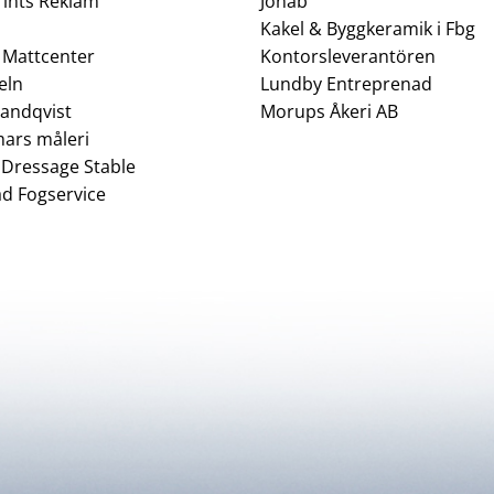
rints Reklam
Jonab
Kakel & Byggkeramik i Fbg
 Mattcenter
Kontorsleverantören
eln
Lundby Entreprenad
andqvist
Morups Åkeri AB
ars måleri
 Dressage Stable
d Fogservice