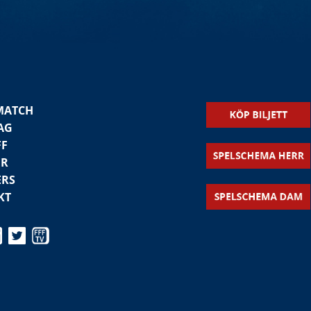
MATCH
AG
FF
ER
ERS
KT