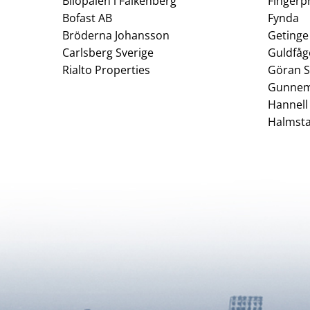
Bilopalen i Falkenberg
Fingerp
Bofast AB
Fynda
Bröderna Johansson
Getinge
Carlsberg Sverige
Guldfåg
Rialto Properties
Göran S
Gunnem
Hannell
Halmsta