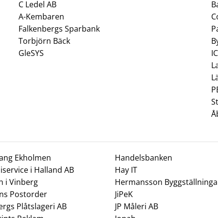
C Ledel AB
B
A-Kembaren
C
Falkenbergs Sparbank
P
Torbjörn Bäck
B
GleSYS
I
L
L
P
S
Å
rang Ekholmen
Handelsbanken
service i Halland AB
Hay IT
n i Vinberg
Hermansson Byggställninga
ns Postorder
JiPeK
ergs Plåtslageri AB
JP Måleri AB