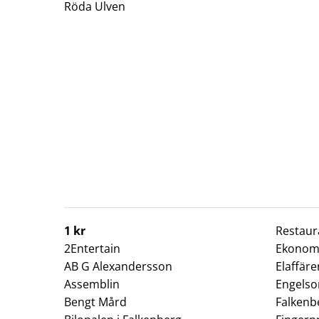
Röda Ulven
1 kr
Restau
2Entertain
Ekonomi
AB G Alexandersson
Elaffäre
Assemblin
Engelso
Bengt Mård
Falkenb