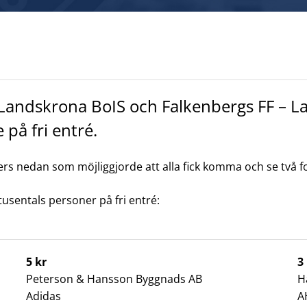
 Landskrona BoIS och Falkenbergs FF – L
på fri entré.
rtners nedan som möjliggjorde att alla fick komma och se två 
usentals personer på fri entré:
5 kr
3
Peterson & Hansson Byggnads AB
H
Adidas
A