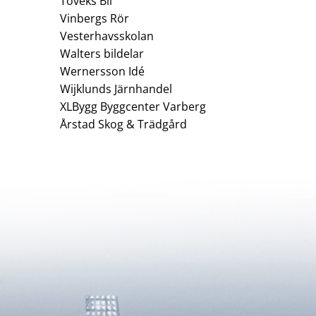
Toveks Bil
Vinbergs Rör
Vesterhavsskolan
Walters bildelar
Wernersson Idé
Wijklunds Järnhandel
XLBygg Byggcenter Varberg
Årstad Skog & Trädgård