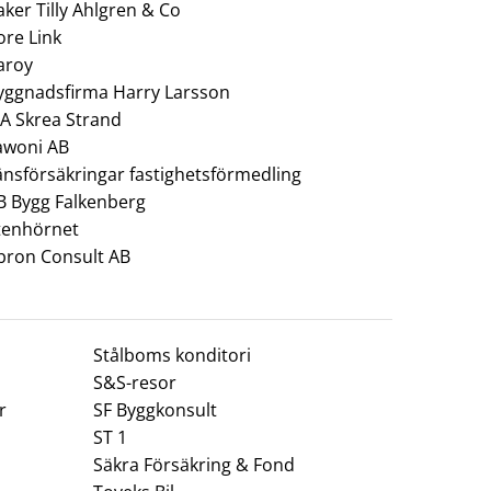
aker Tilly Ahlgren & Co
ore Link
aroy
yggnadsfirma Harry Larsson
CA Skrea Strand
awoni AB
änsförsäkringar fastighetsförmedling
B Bygg Falkenberg
tenhörnet
bron Consult AB
Stålboms konditori
S&S-resor
r
SF Byggkonsult
ST 1
Säkra Försäkring & Fond