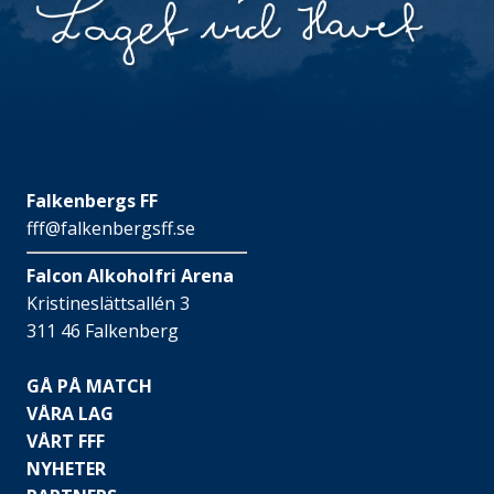
Falkenbergs FF
fff@falkenbergsff.se
Falcon Alkoholfri Arena
Kristineslättsallén 3
311 46 Falkenberg
GÅ PÅ MATCH
VÅRA LAG
VÅRT FFF
NYHETER