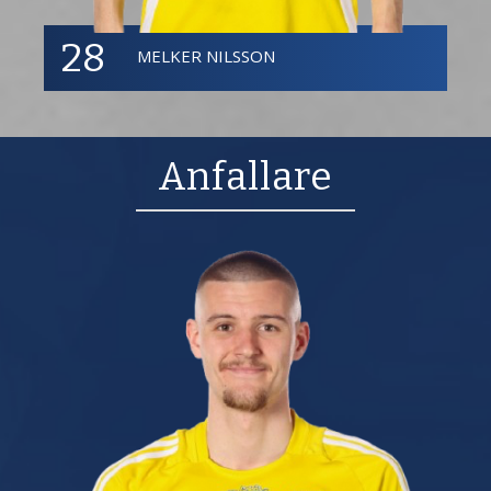
28
MELKER NILSSON
Anfallare