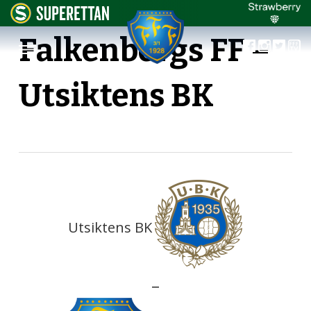
Falkenbergs FF –
Utsiktens BK
Utsiktens BK
—