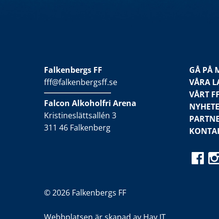
Falkenbergs FF
GÅ PÅ 
fff@falkenbergsff.se
VÅRA L
VÅRT F
Falcon Alkoholfri Arena
NYHET
Kristineslättsallén 3
PARTN
311 46 Falkenberg
KONTA
© 2026 Falkenbergs FF
Webbplatsen är skapad av
Hay IT