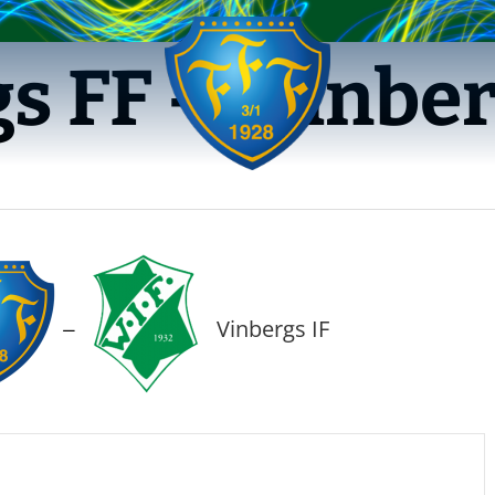
s FF — Vinber
Vinbergs IF
—