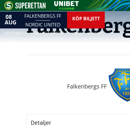
08
FALKENBERGS FF
Falkenberg
KÖP BILJETT
AUG
NORDIC UNITED
GÅ PÅ MATCH
VÅRA LAG
VÅRT FFF
NYHETER
KONTAKT
Falkenbergs FF
Detaljer