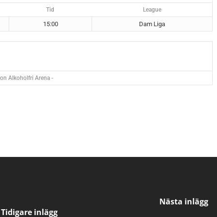
Tid
League
15:00
Dam Liga
con Alkoholfri Arena -
Nästa inlägg
Tidigare inlägg