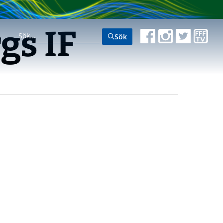
gs IF
Sök