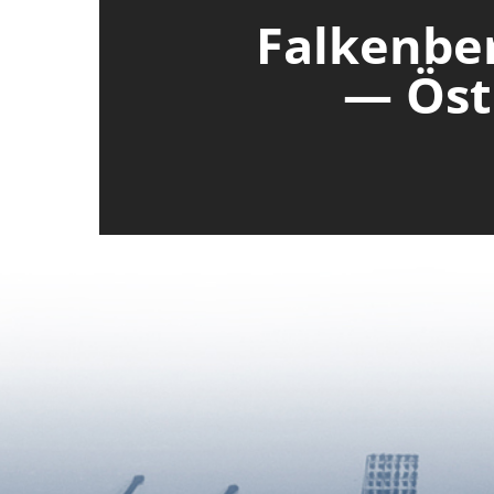
Falkenber
— Öst