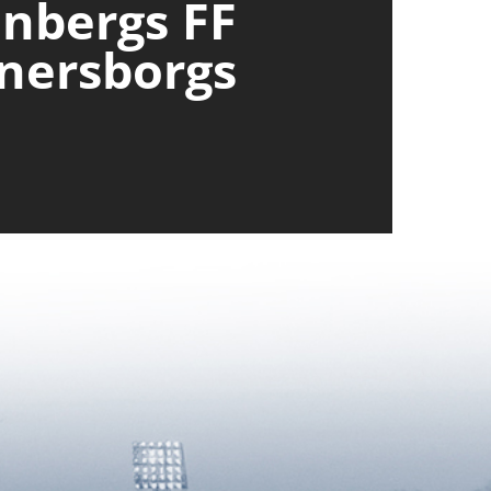
enbergs FF
nersborgs