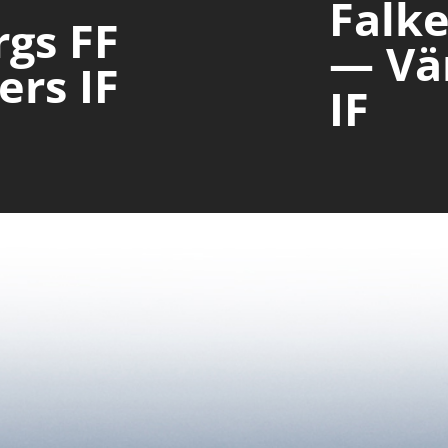
Falk
gs FF
— Vä
ers IF
IF