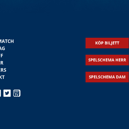
MATCH
AG
FF
ER
ERS
KT