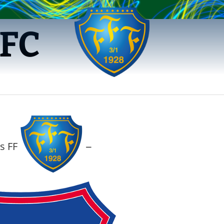
 FC
s FF
—