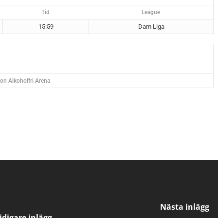
Tid
League
15:59
Dam Liga
on Alkoholfri Arena
Nästa inlägg
idigare inlägg