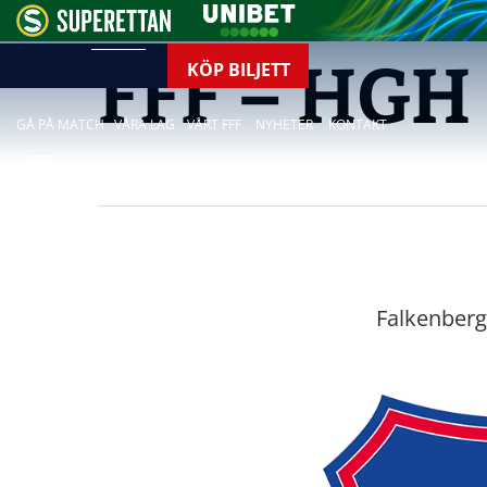
FFF – HGH
KÖP BILJETT
GÅ PÅ MATCH
VÅRA LAG
VÅRT FFF
NYHETER
KONTAKT
Falkenberg