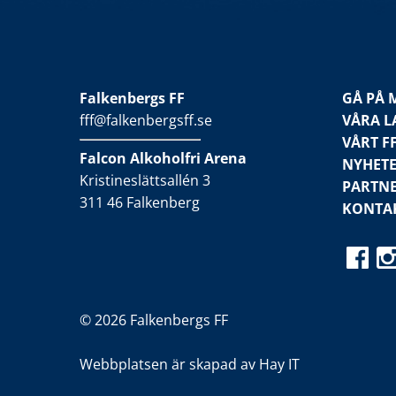
Falkenbergs FF
GÅ PÅ 
fff@falkenbergsff.se
VÅRA L
VÅRT F
Falcon Alkoholfri Arena
NYHET
Kristineslättsallén 3
PARTN
311 46 Falkenberg
KONTA
© 2026 Falkenbergs FF
Webbplatsen är skapad av
Hay IT