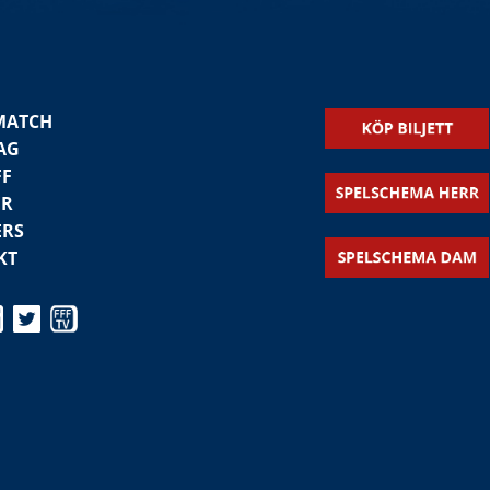
MATCH
AG
FF
ER
ERS
KT