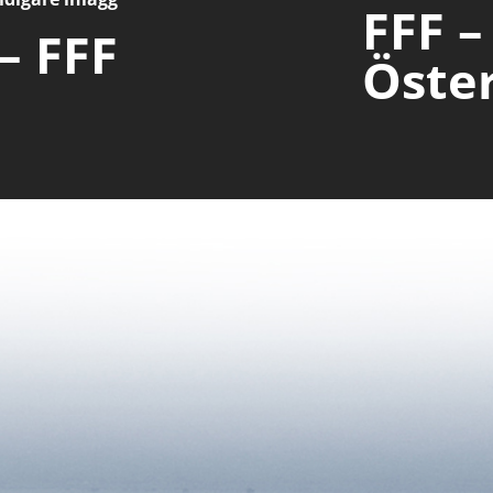
FFF –
– FFF
Öste