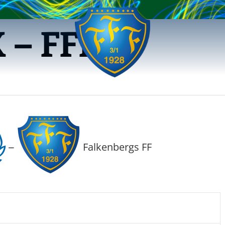
 – FFF
Falkenbergs FF
—