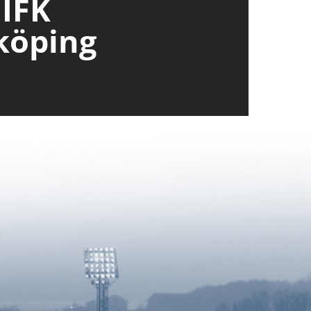
 IFK
köping