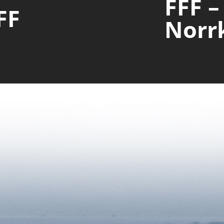
FFF –
FF
Norr