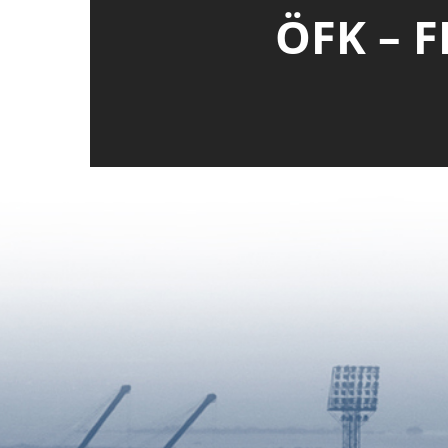
ÖFK – F