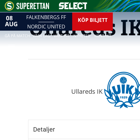
08
FALKENBERGS FF
Ullareds IK
KÖP BILJETT
AUG
NORDIC UNITED
GÅ PÅ MATCH
VÅRA LAG
VÅRT FFF
NYHETER
KONTAKT
Ullareds IK
Detaljer