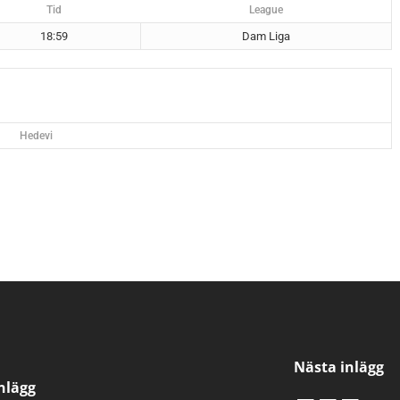
Tid
League
18:59
Dam Liga
Hedevi
Nästa inlägg
inlägg