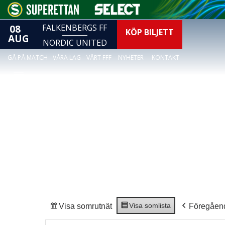
08
FALKENBERGS FF
KÖP BILJETT
AUG
NORDIC UNITED
GÅ PÅ MATCH
VÅRA LAG
VÅRT FFF
NYHETER
KONTAKT
Visa som
lista
Visa som
rutnät
Föregåen