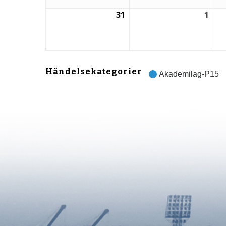
31
1
31
1
augusti,
sep
2026
202
Händelsekategorier
Akademilag-P15