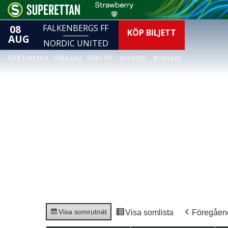
08
FALKENBERGS FF
KÖP BILJETT
AUG
NORDIC UNITED
GÅ PÅ MATCH
VÅRA LAG
VÅRT FFF
NYHETER
KONTAKT
Visa som
rutnät
Visa som
lista
Föregåen