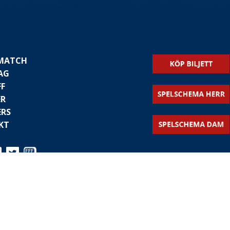
 MATCH
AG
FF
ER
ERS
KT