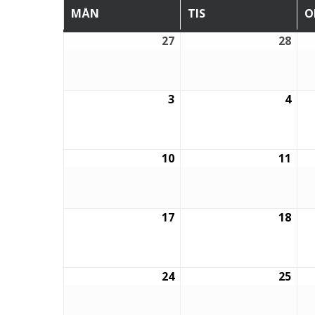
MÅN
TIS
O
MÅNDAG
TISDAG
27
28
27
28
juli,
juli,
2026
202
3
4
3
4
augusti,
augu
2026
202
10
11
10
11
augusti,
augu
2026
202
17
18
17
18
augusti,
augu
2026
202
24
25
24
25
augusti,
augu
2026
202