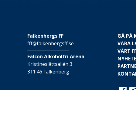
Falkenbergs FF
GÅ PÅ
fff@falkenbergsff.se
VÅRA L
VÅRT F
Falcon Alkoholfri Arena
NYHET
Kristineslättsallén 3
PARTN
311 46 Falkenberg
KONTA
© 2026 Falkenbergs FF
Webbplatsen är skapad av
Hay IT