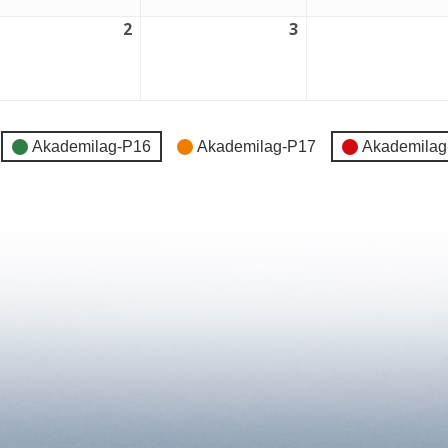
2
3
2
3
tember,
september,
september,
6
2026
2026
Akademilag-P16
Akademilag-P17
Akademilag