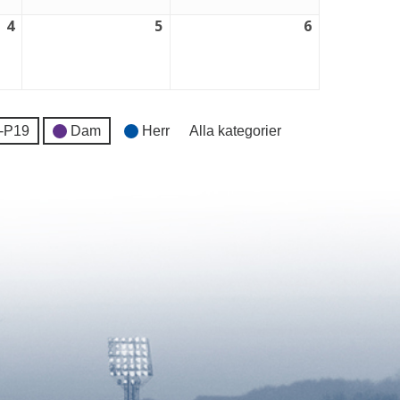
4
5
6
4
5
6
september,
september,
september,
2026
2026
2026
-P19
Dam
Herr
Alla kategorier