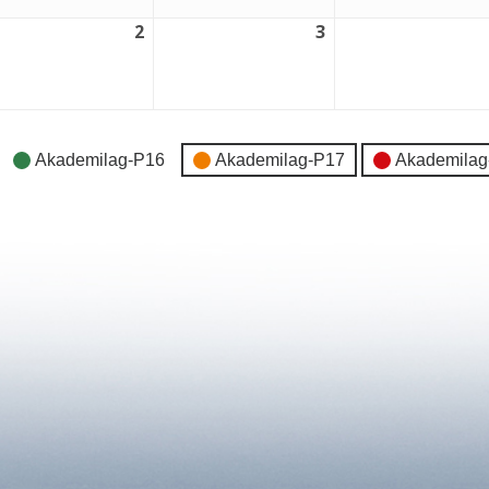
2
3
2
3
tember,
september,
september,
6
2026
2026
Akademilag-P16
Akademilag-P17
Akademilag