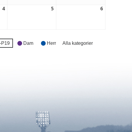
4
5
6
4
5
6
september,
september,
september,
2026
2026
2026
-P19
Dam
Herr
Alla kategorier