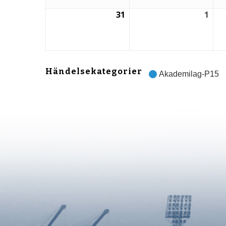
31
1
31
1
augusti,
sep
2026
202
Händelsekategorier
Akademilag-P15