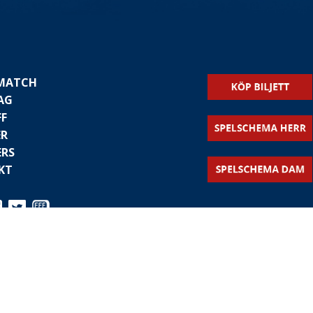
 MATCH
AG
FF
ER
ERS
KT