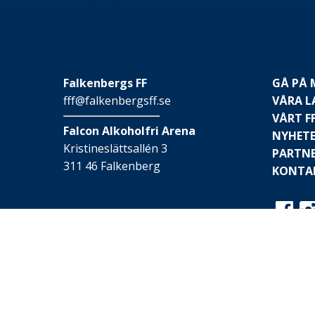
Falkenbergs FF
GÅ PÅ
fff@falkenbergsff.se
VÅRA L
VÅRT F
Falcon Alkoholfri Arena
NYHET
Kristineslättsallén 3
PARTN
311 46 Falkenberg
KONTA
© 2026 Falkenbergs FF
Webbplatsen är skapad av
Hay IT