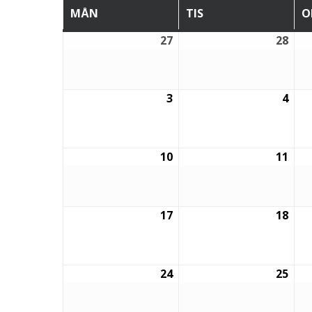
MÅN
TIS
O
MÅNDAG
TISDAG
27
28
27
28
juli,
juli,
2026
202
3
4
3
4
augusti,
augu
2026
202
10
11
10
11
augusti,
augu
2026
202
17
18
17
18
augusti,
augu
2026
202
24
25
24
25
augusti,
augu
2026
202