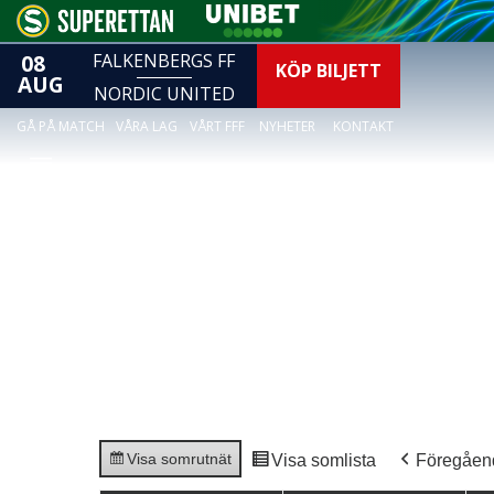
08
FALKENBERGS FF
KÖP BILJETT
AUG
NORDIC UNITED
GÅ PÅ MATCH
VÅRA LAG
VÅRT FFF
NYHETER
KONTAKT
Visa som
rutnät
Visa som
lista
Föregåen