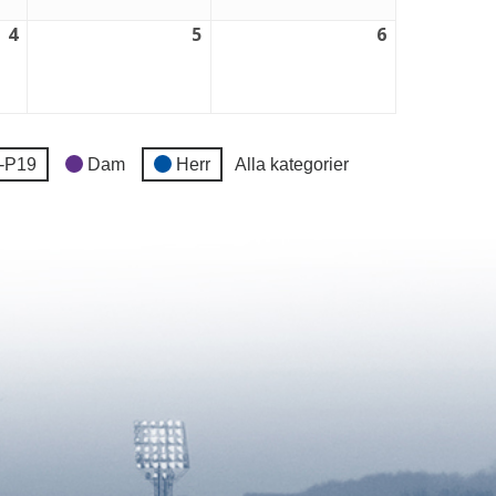
4
5
6
4
5
6
september,
september,
september,
2026
2026
2026
-P19
Dam
Herr
Alla kategorier