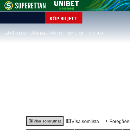
KÖP BILJETT
GÅ PÅ MATCH
VÅRA LAG
VÅRT FFF
NYHETER
KONTAKT
Visa som
rutnät
Visa som
lista
Föregåen