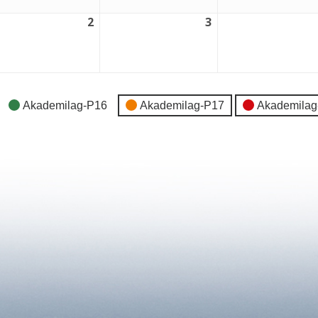
2
3
2
3
tember,
september,
september,
6
2026
2026
Akademilag-P16
Akademilag-P17
Akademilag