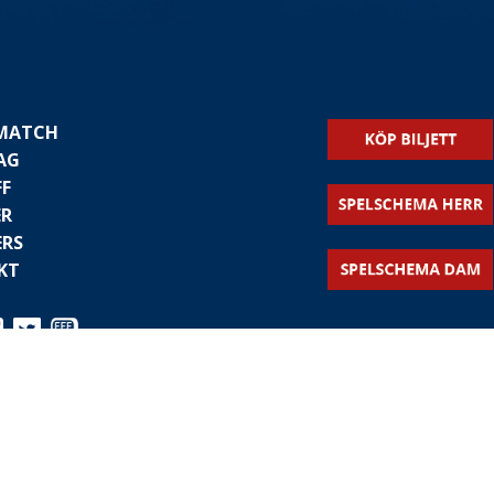
 MATCH
AG
FF
ER
ERS
KT