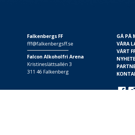
Falkenbergs FF
GÅ PÅ
fff@falkenbergsff.se
VÅRA L
VÅRT F
Falcon Alkoholfri Arena
NYHET
Kristineslättsallén 3
PARTN
311 46 Falkenberg
KONTA
© 2026 Falkenbergs FF
Webbplatsen är skapad av
Hay IT