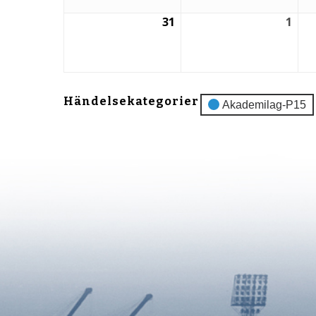
31
1
31
1
augusti,
sep
2026
202
Händelsekategorier
Akademilag-P15