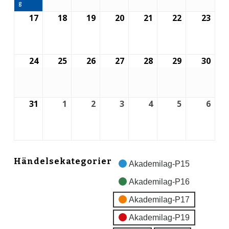
g
17
18
19
20
21
22
23
17
18
19
20
21
22
23
augusti,
augusti,
augusti,
augusti,
augusti,
augusti,
augu
2026
2026
2026
2026
2026
2026
2026
24
25
26
27
28
29
30
24
25
26
27
28
29
30
augusti,
augusti,
augusti,
augusti,
augusti,
augusti,
augu
2026
2026
2026
2026
2026
2026
2026
31
1
2
3
4
5
6
31
1
2
3
4
5
6
augusti,
september,
september,
september,
september,
september
sep
2026
2026
2026
2026
2026
2026
2026
Händelsekategorier
Akademilag-P15
Akademilag-P16
Akademilag-P17
Akademilag-P19