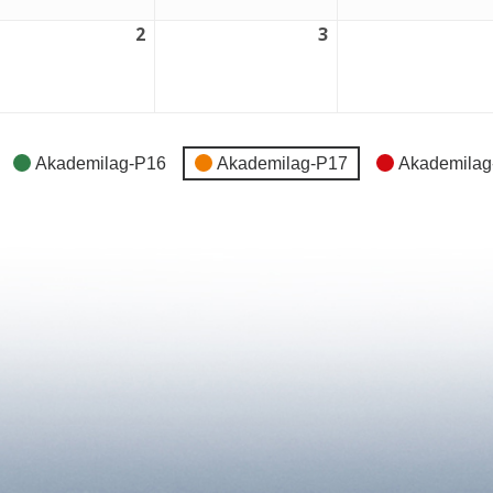
2
3
2
3
tember,
september,
september,
6
2026
2026
Akademilag-P16
Akademilag-P17
Akademilag