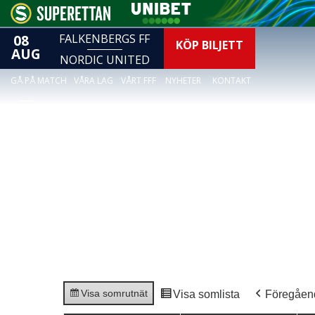
08
FALKENBERGS FF
KÖP BILJETT
AUG
NORDIC UNITED
GÅ PÅ MATCH
VÅRA LAG
VÅRT FFF
NYHETER
KONTAKT
Visa som
rutnät
Visa som
lista
Föregåen