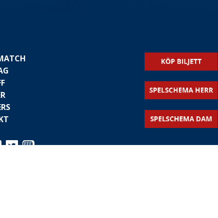
 MATCH
AG
FF
ER
ERS
KT