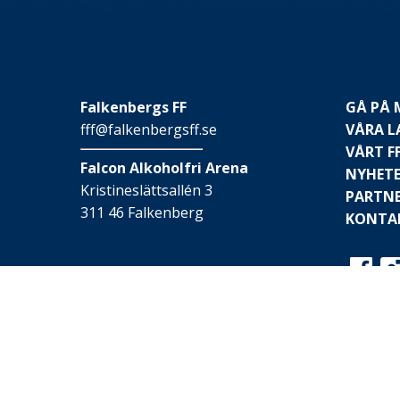
Falkenbergs FF
GÅ PÅ
fff@falkenbergsff.se
VÅRA L
VÅRT F
Falcon Alkoholfri Arena
NYHET
Kristineslättsallén 3
PARTN
311 46 Falkenberg
KONTA
© 2026 Falkenbergs FF
Webbplatsen är skapad av
Hay IT