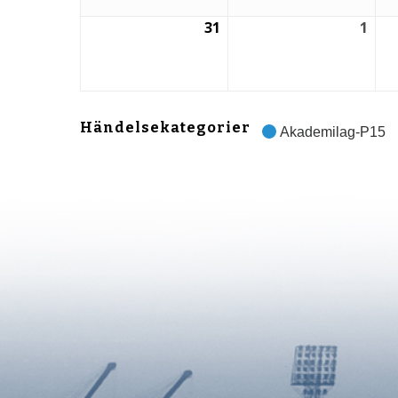
31
1
31
1
augusti,
sep
2026
202
Händelsekategorier
Akademilag-P15