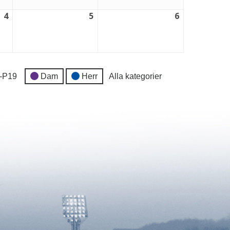
4
5
6
4
5
6
september,
september,
september,
2026
2026
2026
-P19
Dam
Herr
Alla kategorier