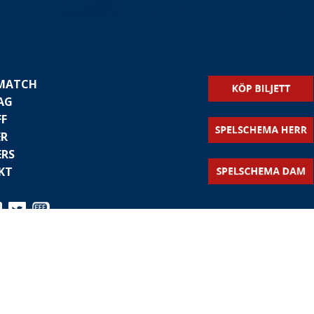
 MATCH
AG
FF
ER
ERS
KT