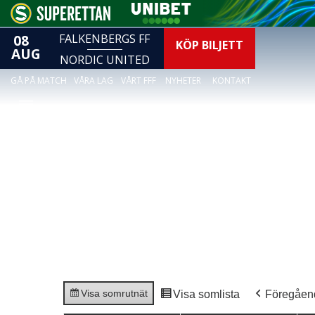
08
FALKENBERGS FF
KÖP BILJETT
AUG
NORDIC UNITED
GÅ PÅ MATCH
VÅRA LAG
VÅRT FFF
NYHETER
KONTAKT
Visa som
rutnät
Visa som
lista
Föregåen