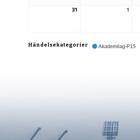
31
1
31
1
augusti,
sep
2026
202
Händelsekategorier
Akademilag-P15