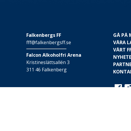
Falkenbergs FF
GÅ PÅ
fff@falkenbergsff.se
VÅRA L
VÅRT F
Falcon Alkoholfri Arena
NYHET
Kristineslättsallén 3
PARTN
311 46 Falkenberg
KONTA
© 2026 Falkenbergs FF
Webbplatsen är skapad av
Hay IT