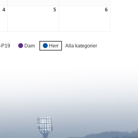
4
5
6
4
5
6
september,
september,
september,
2026
2026
2026
-P19
Dam
Herr
Alla kategorier