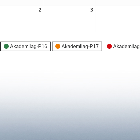
2
3
2
3
tember,
september,
september,
6
2026
2026
Akademilag-P16
Akademilag-P17
Akademilag