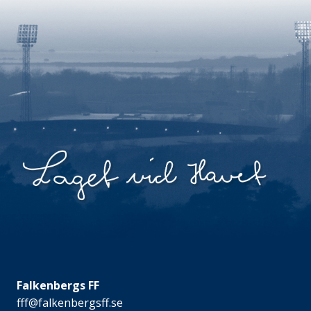
Falkenbergs FF
fff@falkenbergsff.se