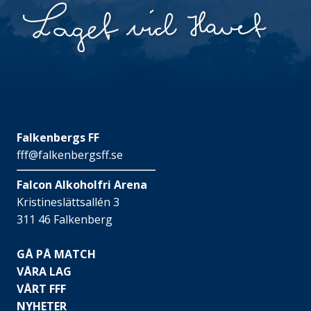
Falkenbergs FF
fff@falkenbergsff.se
Falcon Alkoholfri Arena
Kristineslättsallén 3
311 46 Falkenberg
GÅ PÅ MATCH
VÅRA LAG
VÅRT FFF
NYHETER