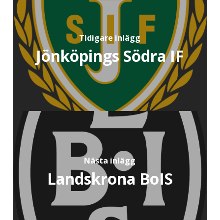
Tidigare inlägg
Jönköpings Södra IF
Nästa inlägg
Landskrona BoIS