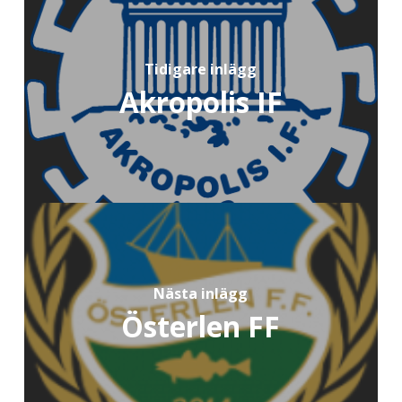
Tidigare inlägg
Akropolis IF
Nästa inlägg
Österlen FF