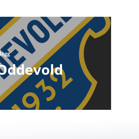
lägg
 Oddevold