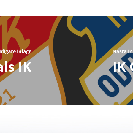
idigare inlägg
Nästa in
ls IK
IK