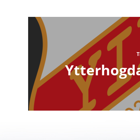
T
Ytterhogda