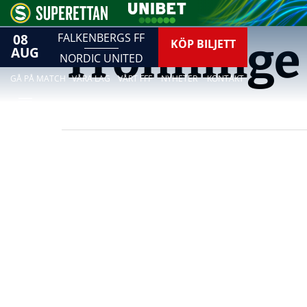
08
FALKENBERGS FF
Trönninge 
KÖP BILJETT
AUG
NORDIC UNITED
GÅ PÅ MATCH
VÅRA LAG
VÅRT FFF
NYHETER
KONTAKT