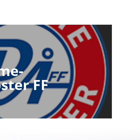
me-
ster FF