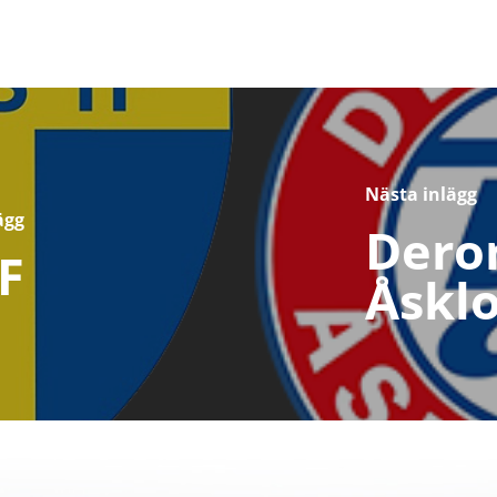
Nästa inlägg
ägg
Dero
F
Åsklo