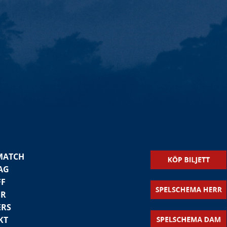
MATCH
AG
FF
ER
ERS
KT