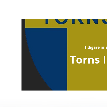
Tidigare inl
Torns I