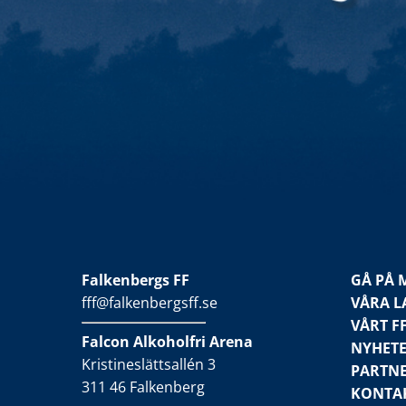
Falkenbergs FF
GÅ PÅ 
fff@falkenbergsff.se
VÅRA L
VÅRT F
Falcon Alkoholfri Arena
NYHET
Kristineslättsallén 3
PARTN
311 46 Falkenberg
KONTA