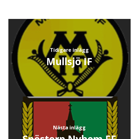
Tidigare inlägg
Mullsjö IF
Nästa inlägg
Snöstorp Nyhem FF