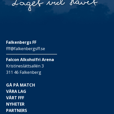
Falkenbergs FF
fff@falkenbergsff.se
Falcon Alkoholfri Arena
Kristineslättsallén 3
311 46 Falkenberg
GÅ PÅ MATCH
VÅRA LAG
VÅRT FFF
NYHETER
PARTNERS