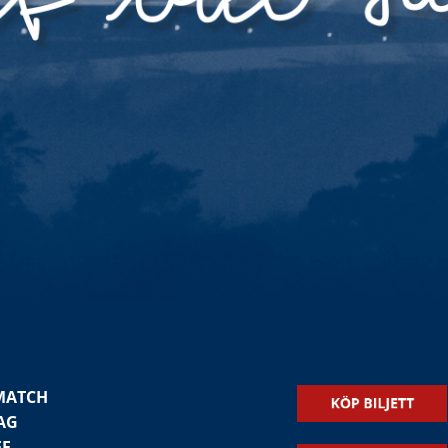
MATCH
AG
FF