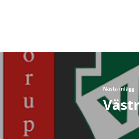
Nästa inlägg
Västr