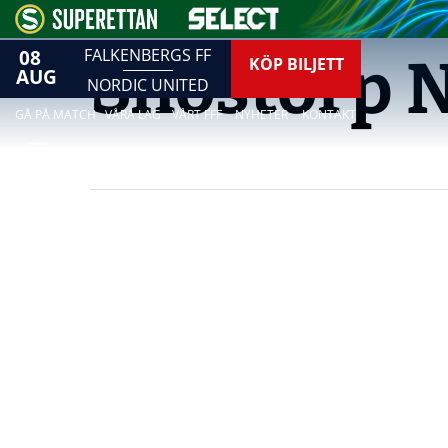
08
FALKENBERGS FF
Snöstorp 
KÖP BILJETT
AUG
NORDIC UNITED
GÅ PÅ MATCH
VÅRA LAG
VÅRT FFF
NYHETER
KONTAKT