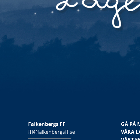
Falkenbergs FF
GÅ PÅ 
fff@falkenbergsff.se
VÅRA L
VÅRT F