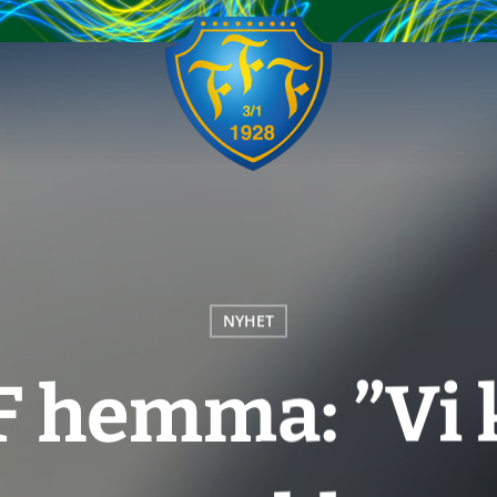
NYHET
IF hemma: ”V