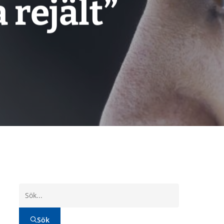
rejält”
Sök