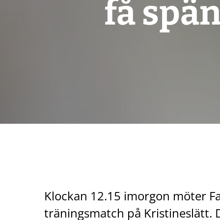
få spä
Klockan 12.15 imorgon möter Fal
träningsmatch på Kristineslätt. 