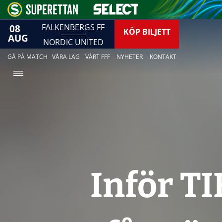
08
FALKENBERGS FF
KÖP BILJETT
AUG
NORDIC UNITED
GÅ PÅ MATCH
VÅRA LAG
VÅRT FFF
NYHETER
KONTAKT
Inför T