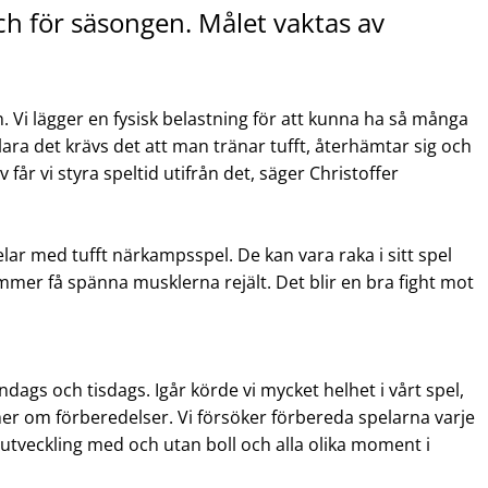
ch för säsongen. Målet vaktas av
den. Vi lägger en fysisk belastning för att kunna ha så många
lara det krävs det att man tränar tufft, återhämtar sig och
 får vi styra speltid utifrån det, säger Christoffer
pelar med tufft närkampsspel. De kan vara raka i sitt spel
mmer få spänna musklerna rejält. Det blir en bra fight mot
ndags och tisdags. Igår körde vi mycket helhet i vårt spel,
er om förberedelser. Vi försöker förbereda spelarna varje
ig utveckling med och utan boll och alla olika moment i