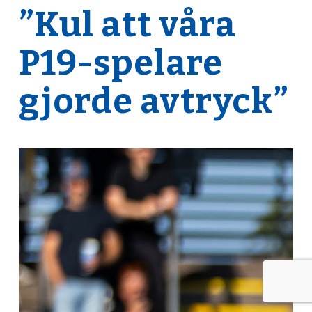
”Kul att våra
P19-spelare
gjorde avtryck”