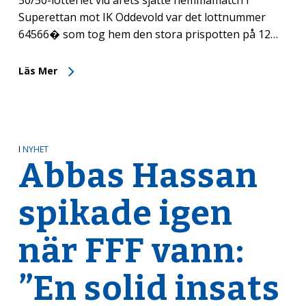
50/50-lotteriet vid årets sjätte hemmamatch i
Superettan mot IK Oddevold var det lottnummer
64566� som tog hem den stora prispotten på 12…
Läs Mer
I
NYHET
Abbas Hassan
spikade igen
när FFF vann:
”En solid insats