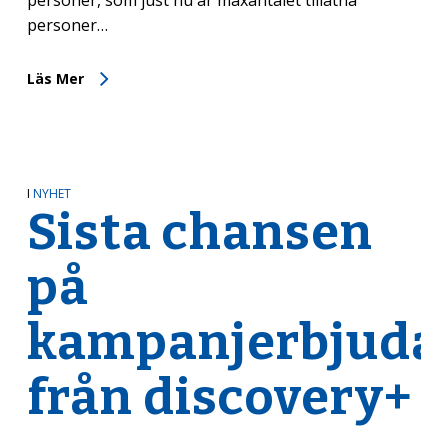
personer…
Läs Mer
I
NYHET
Sista chansen
på
kampanjerbjuda
från discovery+