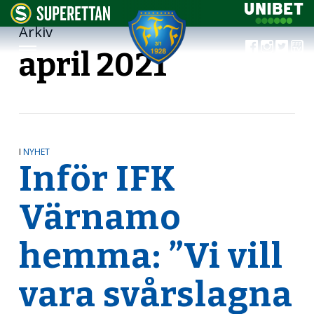
Arkiv
april 2021
I
NYHET
Inför IFK
Värnamo
hemma: ”Vi vill
vara svårslagna