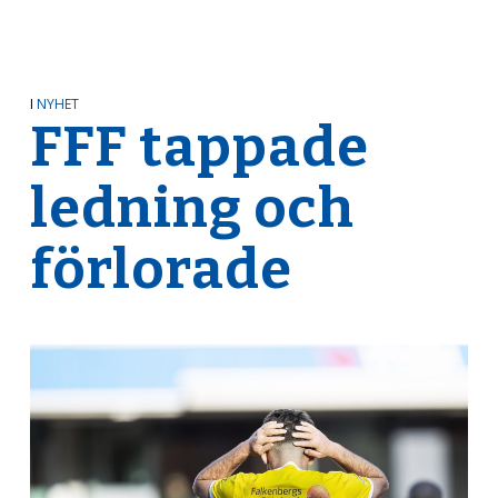
I
NYHET
FFF tappade
ledning och
förlorade