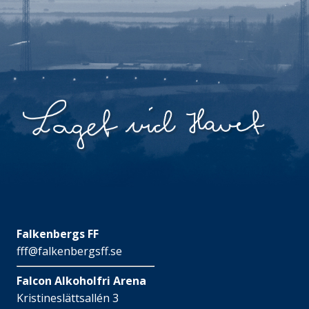
Falkenbergs FF
fff@falkenbergsff.se
Falcon Alkoholfri Arena
Kristineslättsallén 3