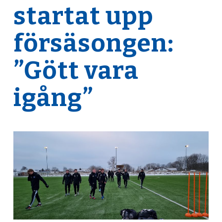
startat upp
försäsongen:
”Gött vara
igång”