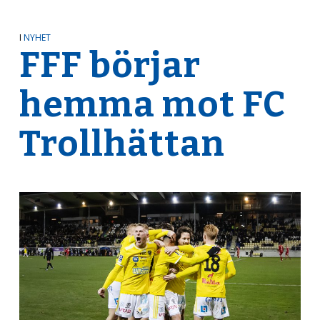
I
NYHET
FFF börjar
hemma mot FC
Trollhättan