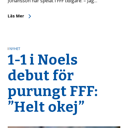
Johansson har spelat i FFF tidigare. – Jag…
Läs Mer
I
NYHET
1-1 i Noels
debut för
purungt FFF:
”Helt okej”