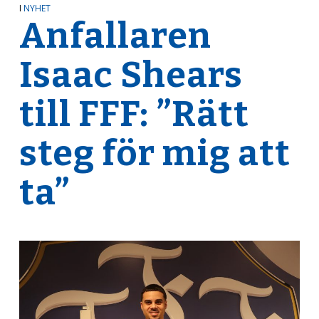
I
NYHET
Anfallaren
Isaac Shears
till FFF: ”Rätt
steg för mig att
ta”