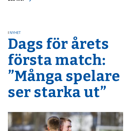
I
NYHET
Dags för årets
första match:
”Många spelare
ser starka ut”