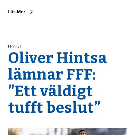
Läs Mer
I
NYHET
Oliver Hintsa
lämnar FFF:
”Ett väldigt
tufft beslut”