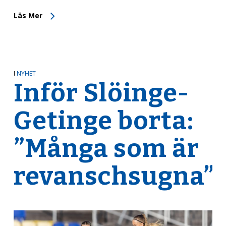
Läs Mer
I
NYHET
Inför Slöinge-
Getinge borta:
”Många som är
revanschsugna”