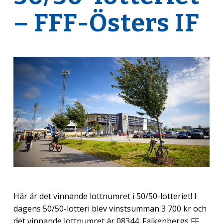
– FFF-Östers IF
Här är det vinnande lottnumret i 50/50-lotteriet! I
dagens 50/50-lotteri blev vinstsumman 3 700 kr och
det vinnande lottnumret är 08344. Falkenbergs FF