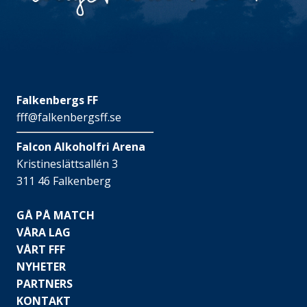
Falkenbergs FF
fff@falkenbergsff.se
Falcon Alkoholfri Arena
Kristineslättsallén 3
311 46 Falkenberg
GÅ PÅ MATCH
VÅRA LAG
VÅRT FFF
NYHETER
PARTNERS
KONTAKT