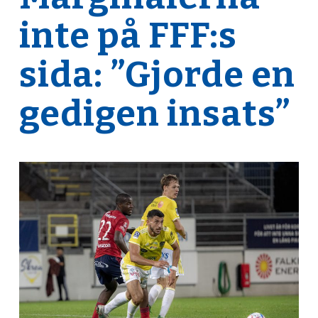
inte på FFF:s
sida: ”Gjorde en
gedigen insats”