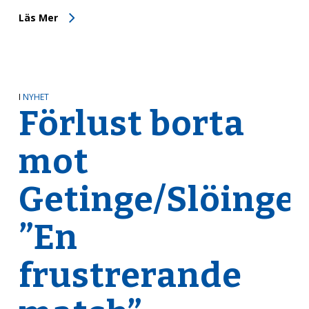
Läs Mer
I
NYHET
Förlust borta
mot
Getinge/Slöinge:
”En
frustrerande