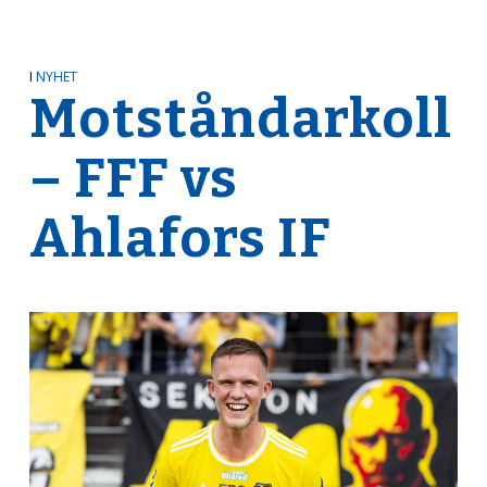
I
NYHET
Motståndarkoll
– FFF vs
Ahlafors IF