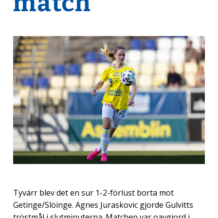
match”
Tyvärr blev det en sur 1-2-förlust borta mot
Getinge/Slöinge. Agnes Juraskovic gjorde Gulvitts
tröstmål i slutminuterna. Matchen var oavgjord i