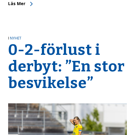
Läs Mer
I
NYHET
0-2-förlust i
derbyt: ”En stor
besvikelse”