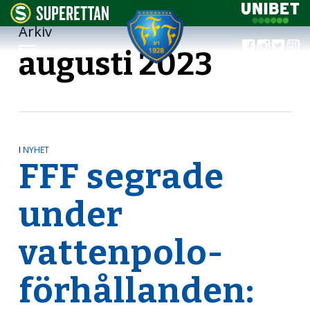
Arkiv
augusti 2023
I
NYHET
FFF segrade
under
vattenpolo-
förhållanden: