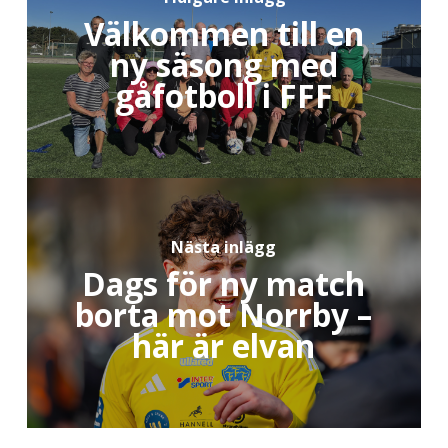
Välkommen till en
ny säsong med
gåfotboll i FFF
Nästa inlägg
Dags för ny match
borta mot Norrby –
här är elvan