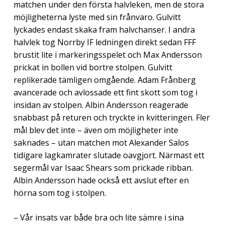
matchen under den första halvleken, men de stora
möjligheterna lyste med sin frånvaro. Gulvitt
lyckades endast skaka fram halvchanser. I andra
halvlek tog Norrby IF ledningen direkt sedan FFF
brustit lite i markeringsspelet och Max Andersson
prickat in bollen vid bortre stolpen. Gulvitt
replikerade tämligen omgående. Adam Frånberg
avancerade och avlossade ett fint skott som tog i
insidan av stolpen. Albin Andersson reagerade
snabbast på returen och tryckte in kvitteringen. Fler
mål blev det inte – även om möjligheter inte
saknades – utan matchen mot Alexander Salos
tidigare lagkamrater slutade oavgjort. Närmast ett
segermål var Isaac Shears som prickade ribban.
Albin Andersson hade också ett avslut efter en
hörna som tog i stolpen.
– Vår insats var både bra och lite sämre i sina