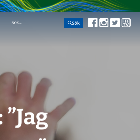
Sök
 ”Jag