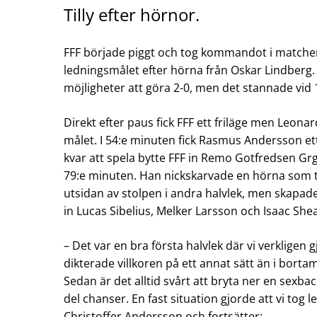
Tilly efter hörnor.
FFF började piggt och tog kommandot i matchen
ledningsmålet efter hörna från Oskar Lindberg. 
möjligheter att göra 2-0, men det stannade vid 1
Direkt efter paus fick FFF ett friläge men Leona
målet. I 54:e minuten fick Rasmus Andersson e
kvar att spela bytte FFF in Remo Gotfredsen Gr
79:e minuten. Han nickskarvade en hörna som tog
utsidan av stolpen i andra halvlek, men skapade 
in Lucas Sibelius, Melker Larsson och Isaac Shea
– Det var en bra första halvlek där vi verkligen g
dikterade villkoren på ett annat sätt än i bortam
Sedan är det alltid svårt att bryta ner en sexb
del chanser. En fast situation gjorde att vi tog 
Christoffer Andersson och fortsätter: