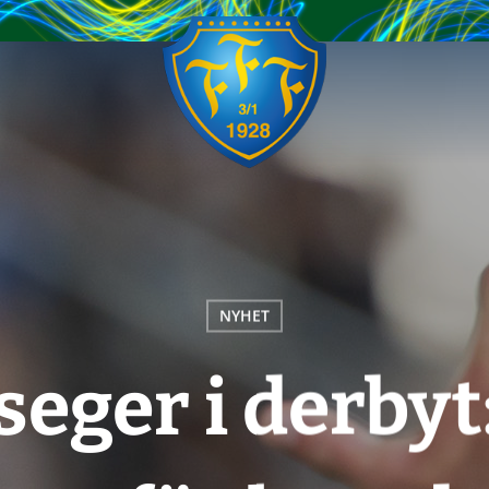
NYHET
seger i derbyt: