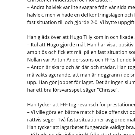
– Andra halvlek var lite svagare från vår sida med
halvlek, men vi hade en del kontringslägen och f
fast situation till och gjorde 2-0. Vi bytte uppgif
Han gläds över att Hugo Tilly kom in och fixade 
– Kul att Hugo gjorde mål. Han har visat positiv e
ambitiös och fick ett mål på en fast situation 
Nollan var Anton Anderssons och FFF:s tionde f
– Anton är skarp och är där och städar. Han tog e
målvakts agerande, att man är noggrann i de s
upp. Han gör jobbet för laget. Det är ingen slump
har ett bra försvarsspel, säger ”Chrisse”.
Han tycker att FFF tog revansch för prestatione
– Vi ville göra en bättre match både offensivt oc
rättvis seger. Två fasta situationer avgjorde ma
Han tycker att lagarbetet fungerade väldigt bra
– Vi hade en disciplin direkt från start och en ro