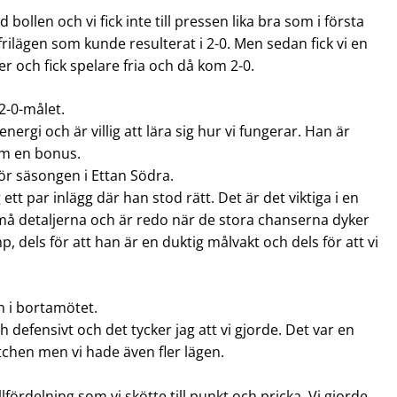
 bollen och vi fick inte till pressen lika bra som i första
rilägen som kunde resulterat i 2-0. Men sedan fick vi en
ter och fick spelare fria och då kom 2-0.
2-0-målet.
nergi och är villig att lära sig hur vi fungerar. Han är
som en bonus.
ör säsongen i Ettan Södra.
tt par inlägg där han stod rätt. Det är det viktiga i en
må detaljerna och är redo när de stora chanserna dyker
, dels för att han är en duktig målvakt och dels för att vi
n i bortamötet.
h defensivt och det tycker jag att vi gjorde. Det var en
tchen men vi hade även fler lägen.
.
llfördelning som vi skötte till punkt och pricka. Vi gjorde