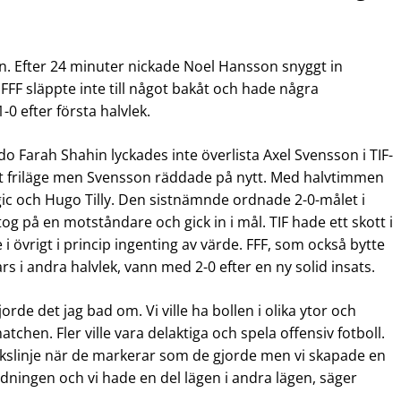
. Efter 24 minuter nickade Noel Hansson snyggt in
FFF släppte inte till något bakåt och hade några
-0 efter första halvlek.
rdo Farah Shahin lyckades inte överlista Axel Svensson i TIF-
tt friläge men Svensson räddade på nytt. Med halvtimmen
gic och Hugo Tilly. Den sistnämnde ordnade 2-0-målet i
 på en motståndare och gick in i mål. TIF hade ett skott i
i övrigt i princip ingenting av värde. FFF, som också bytte
rs i andra halvlek, vann med 2-0 efter en ny solid insats.
jorde det jag bad om. Vi ville ha bollen i olika ytor och
atchen. Fler ville vara delaktiga och spela offensiv fotboll.
ackslinje när de markerar som de gjorde men vi skapade en
ledningen och vi hade en del lägen i andra lägen, säger