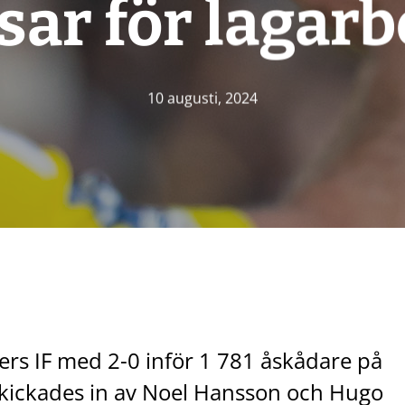
sar för lagarb
10 augusti, 2024
rs IF med 2-0 inför 1 781 åskådare på
skickades in av Noel Hansson och Hugo