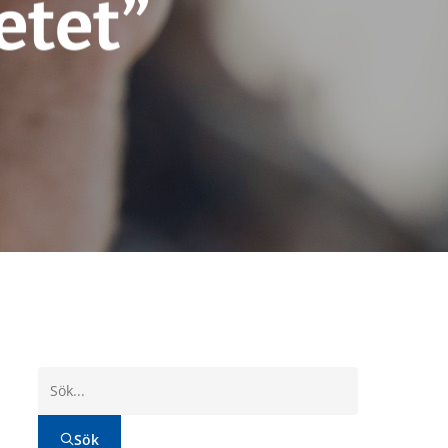
etet”
Sök