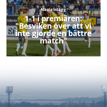
Nästa inlägg
1-1 i premiären:
"Besviken över att vi
inte gjorde en bättre
match"