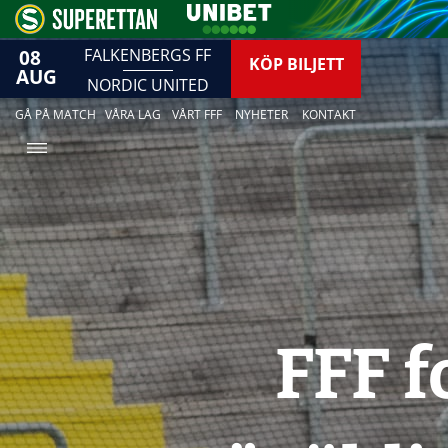
08
FALKENBERGS FF
KÖP BILJETT
AUG
NORDIC UNITED
GÅ PÅ MATCH
VÅRA LAG
VÅRT FFF
NYHETER
KONTAKT
FFF f