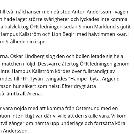
m till två målchanser men då stod Anton Andersson i vägen.
sivt hade laget större svårigheter och lyckades inte komma
dra halvlek tog ÖFK ledningen sedan Simon Marklund skjutit
n Hampus Källström och Lion Beqiri med halvtimmen kvar. I
 Stålheden in i spel.
örna. Oskar Lindberg slog den och bollen letade sig hela
a matchen i följd. Dessvärre återtog ÖFK ledningen genom
 inte. Hampus Källström kördes över fullständigt av
mdes till FFF. Tyvärr tvingades ”Hampe” byta. Argjend
ersson hur säkert som helst. Efter drygt åtta
på Jämtkraft Arena.
Vi får vara nöjda med att komma från Östersund med en
on inte riktigt var där vi ville att den skulle vara. Vi kom
 att två gånger om hämta upp underläge och fortsätta köra
in Andersson.