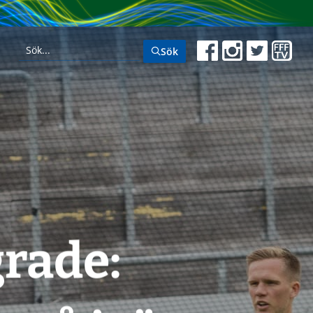
Sök
grade: