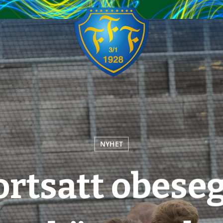
NYHET
ortsatt obese