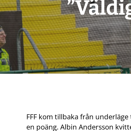
”Väldi
FFF kom tillbaka från underläge
en poäng. Albin Andersson kvitte