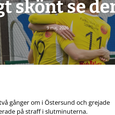
gt skönt se den
9 maj, 2026
 två gånger om i Östersund och grejade
rade på straff i slutminuterna.