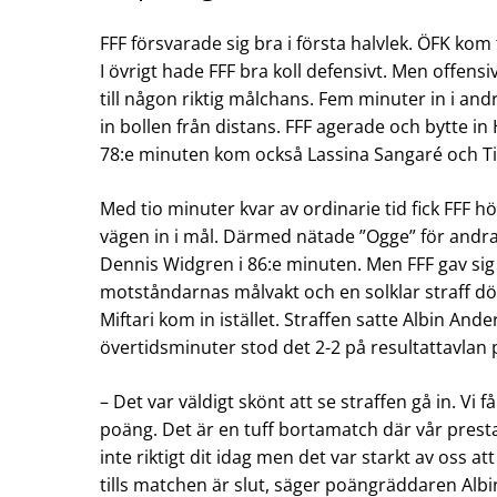
FFF försvarade sig bra i första halvlek. ÖFK ko
I övrigt hade FFF bra koll defensivt. Men offen
till någon riktig målchans. Fem minuter in i an
in bollen från distans. FFF agerade och bytte i
78:e minuten kom också Lassina Sangaré och Tim
Med tio minuter kvar av ordinarie tid fick FFF h
vägen in i mål. Därmed nätade ”Ogge” för andr
Dennis Widgren i 86:e minuten. Men FFF gav sig
motståndarnas målvakt och en solklar straff dö
Miftari kom in istället. Straffen satte Albin And
övertidsminuter stod det 2-2 på resultattavlan 
– Det var väldigt skönt att se straffen gå in. 
poäng. Det är en tuff bortamatch där vår prestati
inte riktigt dit idag men det var starkt av oss
tills matchen är slut, säger poängräddaren Alb