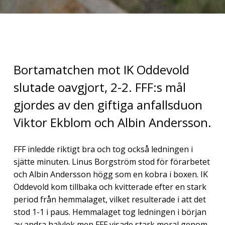
Bortamatchen mot IK Oddevold
slutade oavgjort, 2-2. FFF:s mål
gjordes av den giftiga anfallsduon
Viktor Ekblom och Albin Andersson.
FFF inledde riktigt bra och tog också ledningen i
sjätte minuten. Linus Borgström stod för förarbetet
och Albin Andersson högg som en kobra i boxen. IK
Oddevold kom tillbaka och kvitterade efter en stark
period från hemmalaget, vilket resulterade i att det
stod 1-1 i paus. Hemmalaget tog ledningen i början
av andra halvlek men FFF visade stark moral genom