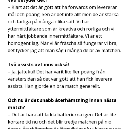
– Klart att det är gött att ha forwards om levererar
mål och poäng. Sen är det inte allt men de är starka
och farliga på många olika sätt. Vi har
yttermittfältare som är kreativa och rörliga och vi
har hårt jobbande innermittfältare. Vi är ett
homogent lag. När vi är fräscha så fungerar vi bra,
det tycker jag att man såg i många delar av matchen.
Två assists av Linus också!
– Ja, jättekul! Det har varit lite fler poäng från
vänstersidan så det var gött att han fick leverera
assists. Han gjorde en bra match generellt.
Och nu är det snabb återhämtning innan nästa
match?
– Det är bara att ladda batterierna igen. Det är lite
kortare tid nu och det blir tredje matchen på nio
dagar. Återhämtning är jätteviktigt så vi klarar av att