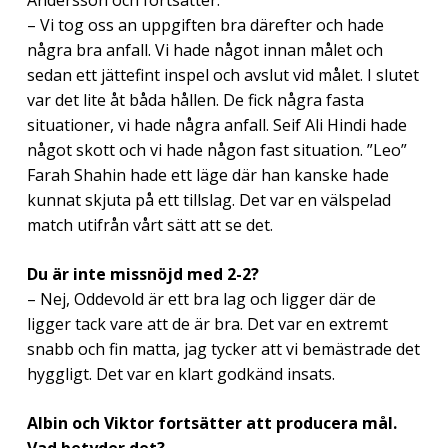
– Vi tog oss an uppgiften bra därefter och hade
några bra anfall. Vi hade något innan målet och
sedan ett jättefint inspel och avslut vid målet. I slutet
var det lite åt båda hållen. De fick några fasta
situationer, vi hade några anfall. Seif Ali Hindi hade
något skott och vi hade någon fast situation. ”Leo”
Farah Shahin hade ett läge där han kanske hade
kunnat skjuta på ett tillslag. Det var en välspelad
match utifrån vårt sätt att se det.
Du är inte missnöjd med 2-2?
– Nej, Oddevold är ett bra lag och ligger där de
ligger tack vare att de är bra. Det var en extremt
snabb och fin matta, jag tycker att vi bemästrade det
hyggligt. Det var en klart godkänd insats.
Albin och Viktor fortsätter att producera mål.
Vad betyder det?