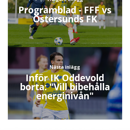
Programblad - FFF vs
Östersunds FK
Nästa inlägg
Inför IK Oddevold
borta: "Vill bibehålla
energinivån"