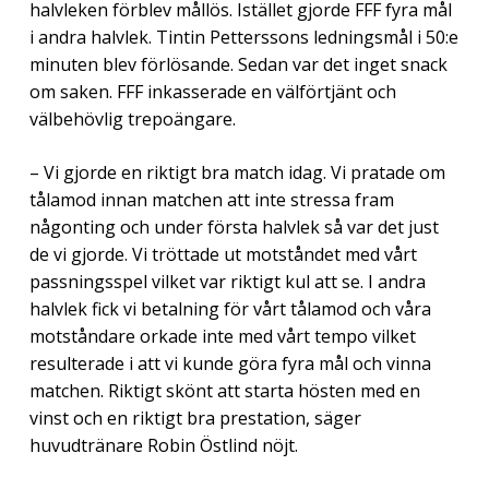
halvleken förblev mållös. Istället gjorde FFF fyra mål
i andra halvlek. Tintin Petterssons ledningsmål i 50:e
minuten blev förlösande. Sedan var det inget snack
om saken. FFF inkasserade en välförtjänt och
välbehövlig trepoängare.
– Vi gjorde en riktigt bra match idag. Vi pratade om
tålamod innan matchen att inte stressa fram
någonting och under första halvlek så var det just
de vi gjorde. Vi tröttade ut motståndet med vårt
passningsspel vilket var riktigt kul att se. I andra
halvlek fick vi betalning för vårt tålamod och våra
motståndare orkade inte med vårt tempo vilket
resulterade i att vi kunde göra fyra mål och vinna
matchen. Riktigt skönt att starta hösten med en
vinst och en riktigt bra prestation, säger
huvudtränare Robin Östlind nöjt.