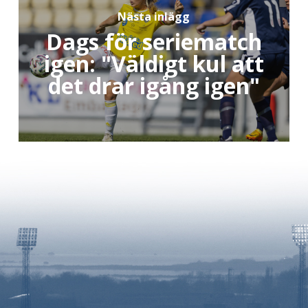
Nästa inlägg
Dags för seriematch
igen: "Väldigt kul att
det drar igång igen"