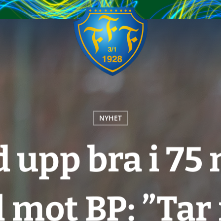
NYHET
d upp bra i 75
l mot BP: ”Tar