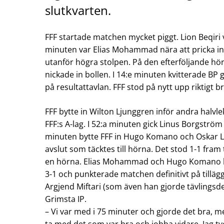
slutkvarten.
FFF startade matchen mycket piggt. Lion Beqiri v
minuten var Elias Mohammad nära att pricka in
utanför högra stolpen. På den efterföljande h
nickade in bollen. I 14:e minuten kvitterade BP
på resultattavlan. FFF stod på nytt upp riktigt 
FFF bytte in Wilton Ljunggren inför andra halvl
FFF:s A-lag. I 52:a minuten gick Linus Borgström 
minuten bytte FFF in Hugo Komano och Oskar Li
avslut som täcktes till hörna. Det stod 1-1 fram
en hörna. Elias Mohammad och Hugo Komano ha
3-1 och punkterade matchen definitivt på tilläg
Argjend Miftari (som även han gjorde tävlingsdebut
Grimsta IP.
– Vi var med i 75 minuter och gjorde det bra, m