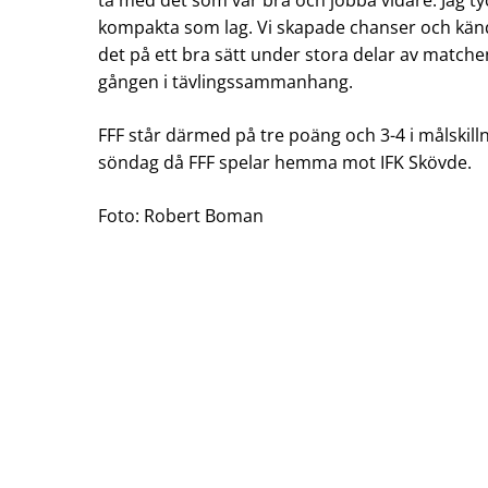
ta med det som var bra och jobba vidare. Jag ty
kompakta som lag. Vi skapade chanser och kändes
det på ett bra sätt under stora delar av matchen
gången i tävlingssammanhang.
FFF står därmed på tre poäng och 3-4 i målskill
söndag då FFF spelar hemma mot IFK Skövde.
Foto: Robert Boman