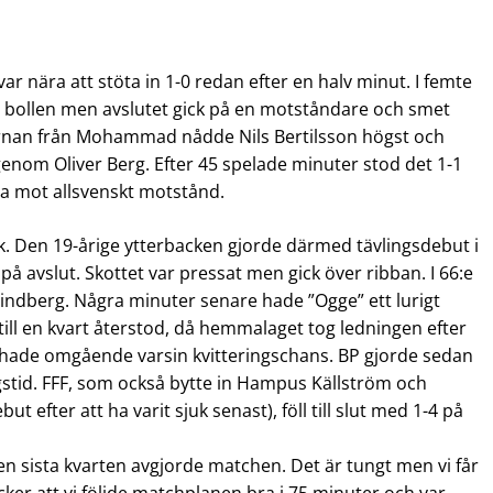
ar nära att stöta in 1-0 redan efter en halv minut. I femte
 bollen men avslutet gick på en motståndare och smet
örnan från Mohammad nådde Nils Bertilsson högst och
 genom Oliver Berg. Efter 45 spelade minuter stod det 1-1
bra mot allsvenskt motstånd.
ek. Den 19-årige ytterbacken gjorde därmed tävlingsdebut i
på avslut. Skottet var pressat men gick över ribban. I 66:e
ndberg. Några minuter senare hade ”Ogge” ett lurigt
 till en kvart återstod, då hemmalaget tog ledningen efter
de omgående varsin kvitteringschans. BP gjorde sedan
gstid. FFF, som också bytte in Hampus Källström och
 efter att ha varit sjuk senast), föll till slut med 1-4 på
en sista kvarten avgjorde matchen. Det är tungt men vi får