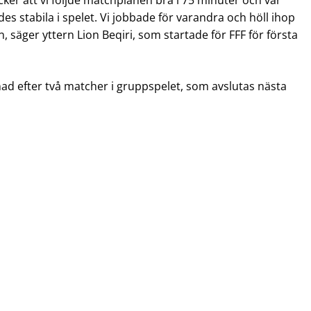
cker att vi följde matchplanen bra i 75 minuter och var
 stabila i spelet. Vi jobbade för varandra och höll ihop
, säger yttern Lion Beqiri, som startade för FFF för första
nad efter två matcher i gruppspelet, som avslutas nästa