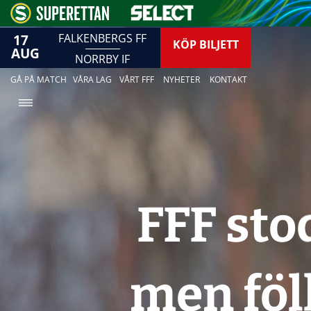
17
FALKENBERGS FF
KÖP BILJETT
AUG
NORRBY IF
GÅ PÅ MATCH
VÅRA LAG
VÅRT FFF
NYHETER
KONTAKT
FFF sto
men föl