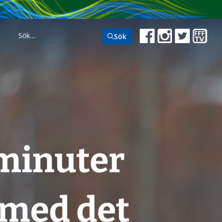
Sök
 minuter
 med det