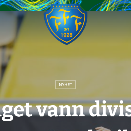
NYHET
et vann divis