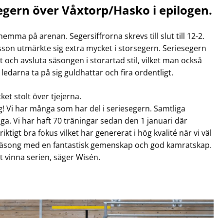
segern över Våxtorp/Hasko i epilogen.
ma på arenan. Segersiffrorna skrevs till slut till 12-2.
son utmärkte sig extra mycket i storsegern. Seriesegern
tt och avsluta säsongen i storartad stil, vilket man också
 ledarna ta på sig guldhattar och fira ordentligt.
t stolt över tjejerna.
g! Vi har många som har del i seriesegern. Samtliga
iga. Vi har haft 70 träningar sedan den 1 januari där
ktigt bra fokus vilket har genererat i hög kvalité när vi väl
lig säsong med en fantastisk gemenskap och god kamratskap.
t vinna serien, säger Wisén.