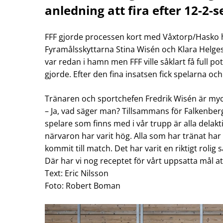
anledning att fira efter 12-2-
FFF gjorde processen kort med Våxtorp/Hasko hem
Fyramålsskyttarna Stina Wisén och Klara Helges
var redan i hamn men FFF ville såklart få full po
gjorde. Efter den fina insatsen fick spelarna och
Tränaren och sportchefen Fredrik Wisén är mycke
– Ja, vad säger man? Tillsammans för Falkenber
spelare som finns med i vår trupp är alla delakt
närvaron har varit hög. Alla som har tränat har ri
kommit till match. Det har varit en riktigt ro
Där har vi nog receptet för vårt uppsatta mål at
Text: Eric Nilsson
Foto: Robert Boman