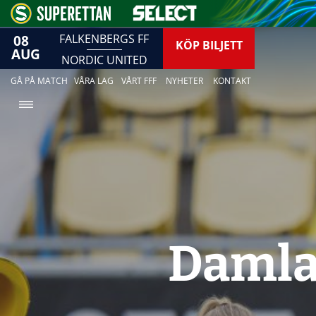
08
FALKENBERGS FF
KÖP BILJETT
AUG
NORDIC UNITED
GÅ PÅ MATCH
VÅRA LAG
VÅRT FFF
NYHETER
KONTAKT
Damlag