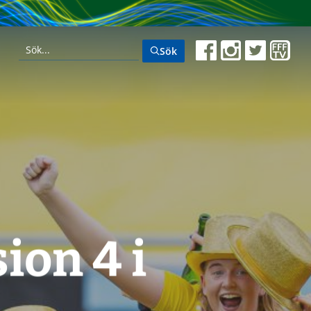
Sök
ion 4 i