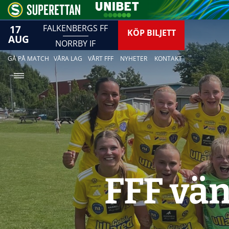
17
FALKENBERGS FF
KÖP BILJETT
AUG
NORRBY IF
GÅ PÅ MATCH
VÅRA LAG
VÅRT FFF
NYHETER
KONTAKT
FFF vän