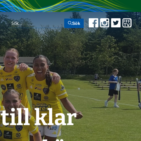
Sök
ill klar