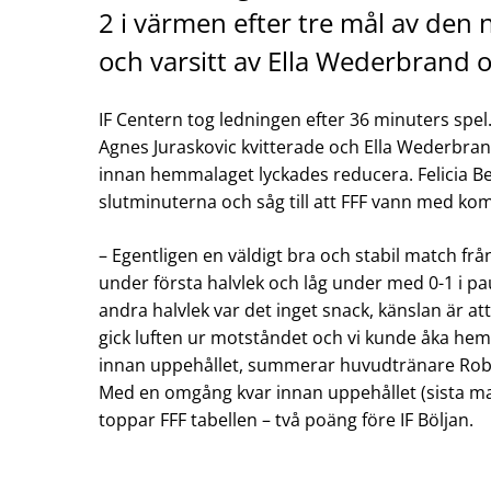
2 i värmen efter tre mål av den
och varsitt av Ella Wederbrand 
IF Centern tog ledningen efter 36 minuters spel.
Agnes Juraskovic kvitterade och Ella Wederbrand
innan hemmalaget lyckades reducera. Felicia B
slutminuterna och såg till att FFF vann med kom
– Egentligen en väldigt bra och stabil match fr
under första halvlek och låg under med 0-1 i pau
andra halvlek var det inget snack, känslan är att
gick luften ur motståndet och vi kunde åka he
innan uppehållet, summerar huvudtränare Robi
Med en omgång kvar innan uppehållet (sista ma
toppar FFF tabellen – två poäng före IF Böljan.