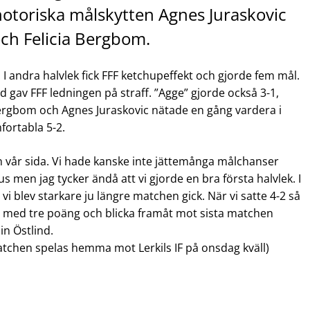
 notoriska målskytten Agnes Juraskovic
och Felicia Bergbom.
 I andra halvlek fick FFF ketchupeffekt och gjorde fem mål.
 gav FFF ledningen på straff. ”Agge” gjorde också 3-1,
ergbom och Agnes Juraskovic nätade en gång vardera i
fortabla 5-2.
ån vår sida. Vi hade kanske inte jättemånga målchanser
s men jag tycker ändå att vi gjorde en bra första halvlek. I
 vi blev starkare ju längre matchen gick. När vi satte 4-2 så
m med tre poäng och blicka framåt mot sista matchen
n Östlind.
tchen spelas hemma mot Lerkils IF på onsdag kväll)