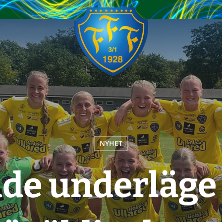
NYHET
de underläge t