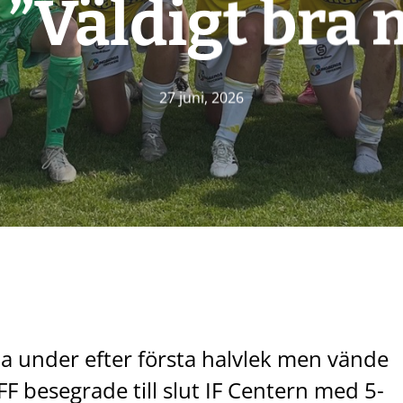
 ”Väldigt bra
27 juni, 2026
a under efter första halvlek men vände
 FFF besegrade till slut IF Centern med 5-