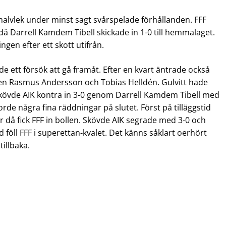
 halvlek under minst sagt svårspelade förhållanden. FFF
 då Darrell Kamdem Tibell skickade in 1-0 till hemmalaget.
gen efter ett skott utifrån.
de ett försök att gå framåt. Efter en kvart äntrade också
en Rasmus Andersson och Tobias Helldén. Gulvitt hade
Skövde AIK kontra in 3-0 genom Darrell Kamdem Tibell med
orde några fina räddningar på slutet. Först på tilläggstid
r då fick FFF in bollen. Skövde AIK segrade med 3-0 och
d föll FFF i superettan-kvalet. Det känns såklart oerhört
tillbaka.