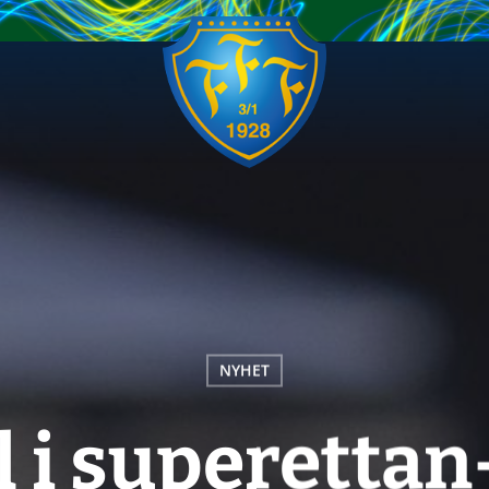
NYHET
ll i superettan