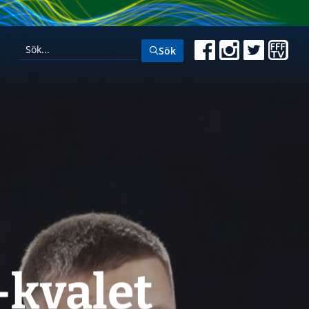
Sök
-kvalet