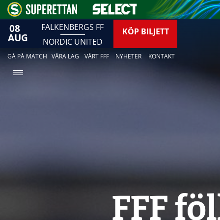
08
FALKENBERGS FF
KÖP BILJETT
AUG
NORDIC UNITED
GÅ PÅ MATCH
VÅRA LAG
VÅRT FFF
NYHETER
KONTAKT
FFF fö