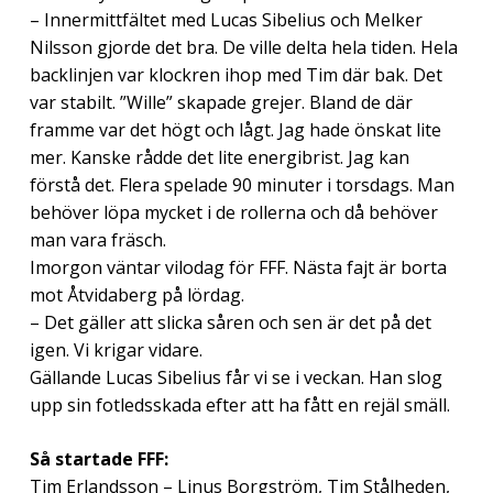
– Innermittfältet med Lucas Sibelius och Melker
Nilsson gjorde det bra. De ville delta hela tiden. Hela
backlinjen var klockren ihop med Tim där bak. Det
var stabilt. ”Wille” skapade grejer. Bland de där
framme var det högt och lågt. Jag hade önskat lite
mer. Kanske rådde det lite energibrist. Jag kan
förstå det. Flera spelade 90 minuter i torsdags. Man
behöver löpa mycket i de rollerna och då behöver
man vara fräsch.
Imorgon väntar vilodag för FFF. Nästa fajt är borta
mot Åtvidaberg på lördag.
– Det gäller att slicka såren och sen är det på det
igen. Vi krigar vidare.
Gällande Lucas Sibelius får vi se i veckan. Han slog
upp sin fotledsskada efter att ha fått en rejäl smäll.
Så startade FFF:
Tim Erlandsson – Linus Borgström, Tim Stålheden,