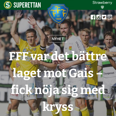
NYHET
FFF var det bättre
laget mot Gais –
fick nöja sig med
kryss