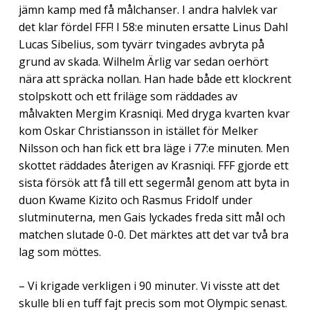
jämn kamp med få målchanser. I andra halvlek var
det klar fördel FFF! I 58:e minuten ersatte Linus Dahl
Lucas Sibelius, som tyvärr tvingades avbryta på
grund av skada. Wilhelm Ärlig var sedan oerhört
nära att spräcka nollan. Han hade både ett klockrent
stolpskott och ett friläge som räddades av
målvakten Mergim Krasniqi. Med dryga kvarten kvar
kom Oskar Christiansson in istället för Melker
Nilsson och han fick ett bra läge i 77:e minuten. Men
skottet räddades återigen av Krasniqi. FFF gjorde ett
sista försök att få till ett segermål genom att byta in
duon Kwame Kizito och Rasmus Fridolf under
slutminuterna, men Gais lyckades freda sitt mål och
matchen slutade 0-0. Det märktes att det var två bra
lag som möttes.
– Vi krigade verkligen i 90 minuter. Vi visste att det
skulle bli en tuff fajt precis som mot Olympic senast.