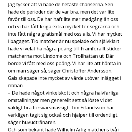
Jag tycker att vi hade de hetaste chanserna. Sen
hade de perioder där de var bra, men det var lite
favör till oss. De har haft lite mer medgång än oss
och vi har fått kriga extra mycket för segrarna och
inte fått några gratismål med oss alls. Vi har mycket
i bagaget. Tio matcher är nu spelade och självklart
hade vi velat ha några poäng till. Framförallt sticker
matcherna mot Lindome och Trollhättan ut. Där
borde vi fått med oss poäng. Vi har lite att hämta in
om man säger så, säger Christoffer Andersson.
Gais skapade inte mycket av värde utöver inlägget i
ribban.
– De hade något vinkelskott och några halvfarliga
omställningar men generellt sett så löste vi det
väldigt bra försvarsmässigt. Tim Erlandsson har
verkligen tagit sig också och hjälper till ordentligt,
säger huvudtränaren.
Och som bekant hade Wilhelm Ärlig matchens två i