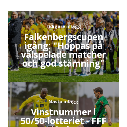
Tidigare inlägg
Falkenbergscupen
igång: "Hoppas på
välspelade matcher
och god stämning"
Nästa inlägg
Vinstnummer i
50/50-lotteriet - FFF