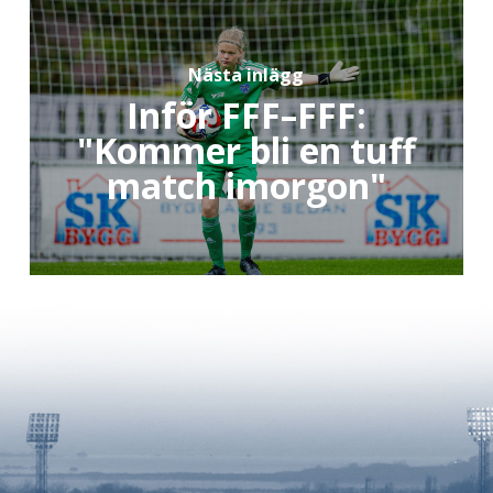
Nästa inlägg
Inför FFF–FFF:
"Kommer bli en tuff
match imorgon"