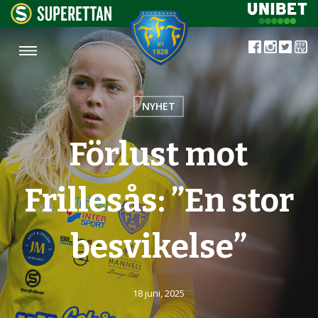
NYHET
Förlust mot
Frillesås: ”En stor
besvikelse”
18 juni, 2025