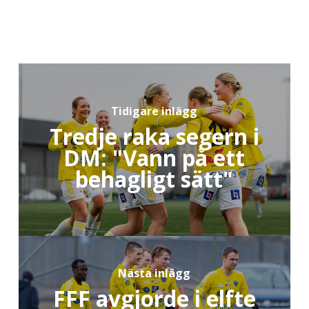
Tidigare inlägg
Tredje raka segern i
DM: "Vann på ett
behagligt sätt"
Nästa inlägg
FFF avgjorde i elfte