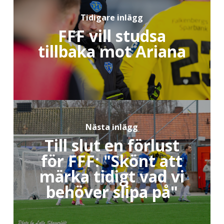
Tidigare inlägg
FFF vill studsa
tillbaka mot Ariana
Nästa inlägg
Till slut en förlust
för FFF: "Skönt att
märka tidigt vad vi
behöver slipa på"