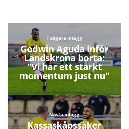
Tidigare inlägg
Godwin Aguda inför
Landskrona borta:
"Vi har ett starkt
momentum just nu"
Nästa inlägg
Kassaskåpssäker