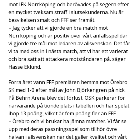
mot IFK Norrköping och berövades på segern efter
en mycket tveksam straff i slutsekunderna. Nu är
besvikelsen smält och FFF ser framåt.
– Jag tycker att vi gjorde en bra match mot
Norrköping och är positiv över vårt anfallsspel där
vi gjorde tre mål mot ledaren av allsvenskan. Det får
vi ta med oss in i nästa match, att vi har ett varierat
och bra sätt att attackera motståndaren på, säger
Hasse Eklund.
Förra året vann FFF premiären hemma mot Örebro
SK med 1-0 efter mål av John Björkengren på nick.
På Behrn Arena blev det förlust. ÖSK parkerar för
närvarande på tionde plats i tabellen och har spelat
ihop 13 poäng, vilket är fem poäng fler än FFF.
– Örebro och vi brukar ha jämna matcher. Vi får se
upp med deras passningsspel som tillhör övre
halvan i allsvenskan när det gäller kvalitet och vårt