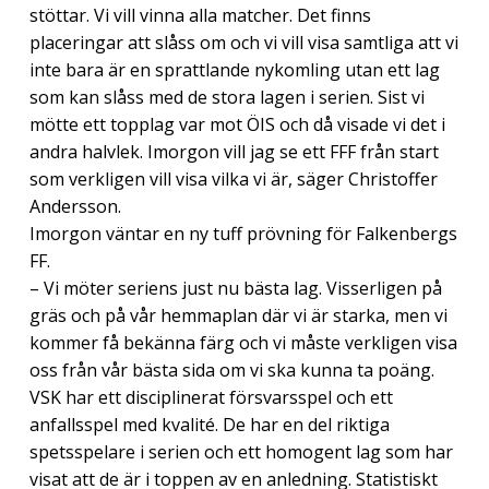
stöttar. Vi vill vinna alla matcher. Det finns
placeringar att slåss om och vi vill visa samtliga att vi
inte bara är en sprattlande nykomling utan ett lag
som kan slåss med de stora lagen i serien. Sist vi
mötte ett topplag var mot ÖIS och då visade vi det i
andra halvlek. Imorgon vill jag se ett FFF från start
som verkligen vill visa vilka vi är, säger Christoffer
Andersson.
Imorgon väntar en ny tuff prövning för Falkenbergs
FF.
– Vi möter seriens just nu bästa lag. Visserligen på
gräs och på vår hemmaplan där vi är starka, men vi
kommer få bekänna färg och vi måste verkligen visa
oss från vår bästa sida om vi ska kunna ta poäng.
VSK har ett disciplinerat försvarsspel och ett
anfallsspel med kvalité. De har en del riktiga
spetsspelare i serien och ett homogent lag som har
visat att de är i toppen av en anledning. Statistiskt