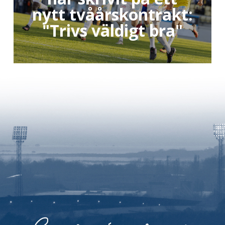
nytt tvåårskontrakt:
"Trivs väldigt bra"