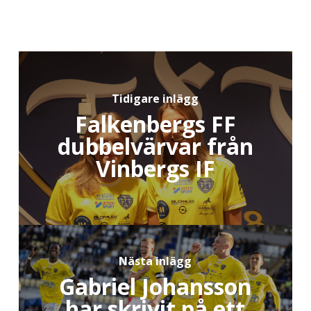
Tidigare inlägg
Falkenbergs FF
dubbelvärvar från
Vinbergs IF
Nästa inlägg
Gabriel Johansson
har skrivit på ett