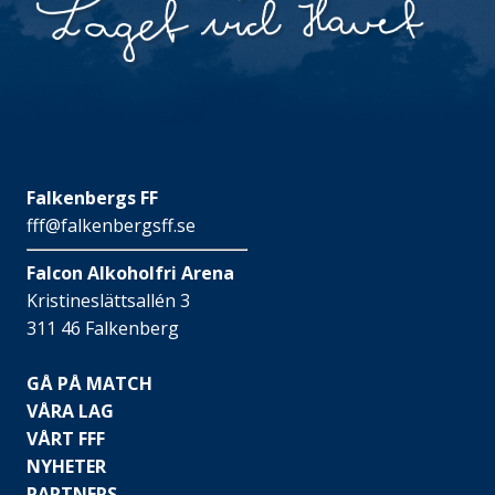
Falkenbergs FF
fff@falkenbergsff.se
Falcon Alkoholfri Arena
Kristineslättsallén 3
311 46 Falkenberg
GÅ PÅ MATCH
VÅRA LAG
VÅRT FFF
NYHETER
PARTNERS