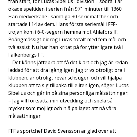
från start, för Lucas Sibelius i division 1 södra. I år
ökade speltiden i serien från 971 minuter till 1360.
Han medverkade i samtliga 30 seriematcher och
startade i 14 av dem. Hans första seriemål i FFF-
tröjan kom i 6-0-segern hemma mot Ahlafors IF.
Poängmässigt bidrog Lucas totalt med fem mål och
två assist. Nu har han kritat på för ytterligare två i
Falkenbergs FF.
– Det känns jättebra att få det klart och jag är redan
laddad för att dra igång igen. Jag trivs otroligt bra i
klubben, är otroligt revanschsugen och vill hjälpa
klubben att ta sig tillbaka till eliten igen, säger Lucas
Sibelius och går in på sina personliga målsättningar:
– Jag vill fortsätta min utveckling och spela så
mycket som möjligt och hjälpa laget att nå våra
målsättningar.
FFF:s sportchef David Svensson är glad över att